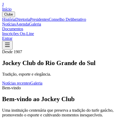
J
Início
Clube
História
Diretoria
Presidentes
Conselho Deliberativo
Notícias
Agenda
Galeria
Documentos
Inscrições On-Line
Entrar
Desde 1907
Jockey Club do Rio Grande do Sul
Tradição, esporte e elegância.
Notícias recentes
Galeria
Bem-vindo
Bem-vindo ao Jockey Club
Uma instituição centenária que preserva a tradição do turfe gaúcho,
promovendo o esporte e cultivando momentos inesquecíveis.